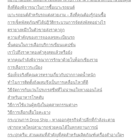
สิ่งที่ต้องพิจารณาในการซื้อเบาะรถยนต์
เบาะรถยนต์สำหรับรถแต่งสวยงาม – สิ่งที่คุณต้องรู้ก่อนซื้อ
การเช็คพัสดุภัณฑ์ได้ปฏิวัติกระบวนการจัดส่งพัสดุอย่างไร
ตรายางหมึกในตัวขายส่งราคาถูก
ความสำคัญของการจองเลขทะเบียนรถ
ขั้นตอนในการเลือกบริการเขียนแคปชั่น
เราไปถึงราคาทองคำสูงสุดแล้วหรือยัง
หากคุณกำลังพิจารณาการรักษาด้วยโบท็อกเชียงราย
การเลือกราวระเบียง
ข้อเท็จจริงที่คุณควรทราบเกี่ยวกับปากกาลดน้ำหนัก
ทำไมการติดตั้งถังผสมจึงเป็นการเคลื่อนไหวที่ดี
วิธีจัดการกับแว่นโปรเกรสซีฟที่ไม่น่าพอใจทางออนไลน์
สำหรับอาหารโรคตับ
วิธีการใช้แว่นผู้หญิงในอุตสาหกรรมต่างๆ
วิธีการเลือกเสื่อโยคะยาง
กระบวนการ Drop Ship – ทางออกสู่ธุรกิจค้าปลีกที่กำลังจะตาย
เช่ารถหาดใหญ่สามารถช่วยคุณได้ในทุกสถานการณ์
กระปุกครีม: ส่วนผสมที่สำคัญที่สุดสำหรับผลิตภัณฑ์เครื่องสำอางใดๆ