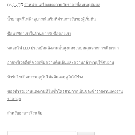
(҂◡̀_◡́)ᕤ
จำหน่ายเครื่องแต่งกายกับราคาที่สมเหตุสมผล
น้ำยาบุหรี่ไฟฟ้าอุปกรณ์เสริมที่ผ่านการรับรองผู้เริ่มต้น
ซื้อนาฬิกาเก่าในร้านขายรับซื้อของเก่า
หลอดไฟ LED ประหยัดพลังงานขั้นสูงสุดจะหยุดคุณจากการเสียเวลา
ถ่ายพรีเวดดิ้งที่ช่วยเพิ่มความตื่นเต้นและความกล้าหาญให้กับงาน
ทัวร์ยุโรปกิจกรรมฤดูใบไม้ผลิและฤดูใบไม้ร่วง
ของชำร่วยงานแต่งงานที่ไม่ซ้ำใครสามารถเป็นของชำร่วยงานแต่งงาน
ราคาถูก
สำหรับอาหารโรคตับ
Search