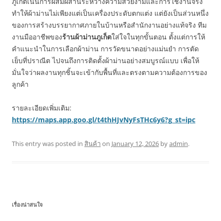
ภูเก็ตเน้นการผสมผสานระหว่างความสวยงามและการใช้งานจริง
ทำให้ผ้าม่านไม่เพียงแต่เป็นเครื่องประดับตกแต่ง แต่ยังเป็นส่วนหนึ่ง
ของการสร้างบรรยากาศภายในบ้านหรือสำนักงานอย่างแท้จริง ทีม
งานมืออาชีพของ
ร้านผ้าม่านภูเก็ต
ใส่ใจในทุกขั้นตอน ตั้งแต่การให้
คำแนะนำในการเลือกผ้าม่าน การวัดขนาดอย่างแม่นยำ การตัด
เย็บที่ปราณีต ไปจนถึงการติดตั้งผ้าม่านอย่างสมบูรณ์แบบ เพื่อให้
มั่นใจว่าผลงานทุกชิ้นจะเข้ากับพื้นที่และตรงตามความต้องการของ
ลูกค้า
รายละเอียดเพิ่มเติม:
https://maps.app.goo.gl/t4thHJvNyFsTHc6y6?g_st=ipc
This entry was posted in
สินค้า
on
January 12, 2026
by
admin
.
เรื่องน่าสนใจ