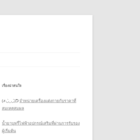
เรื่องน่าสนใจ
(҂◡̀_◡́)ᕤ
จำหน่ายเครื่องแต่งกายกับราคาที่
สมเหตุสมผล
น้ำยาบุหรี่ไฟฟ้าอุปกรณ์เสริมที่ผ่านการรับรอง
ผู้เริ่มต้น