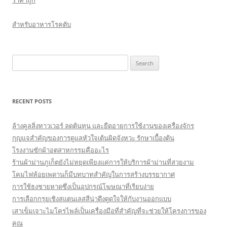
ราคาถูก
สำหรับอาหารโรคตับ
Search
for:
RECENT POSTS
ล้างคูลลิ่งทาวเวอร์ ลดต้นทุน และยืดอายุการใช้งานของเครื่องจักร
กุญแจสำคัญของการดูแลหัวใจเต้นผิดจังหวะ รักษาเบื้องต้น
โรงงานซักผ้าอุตสาหกรรมคืออะไร
ร้านผ้าม่านภูเก็ตยังไม่หยุดเพียงแค่การให้บริการผ้าม่านที่สวยงาม
โคมไฟห้อยเพดานก็มีบทบาทสำคัญในการสร้างบรรยากาศ
การใช้ธงชายหาดซึ่งเป็นอุปกรณ์โฆษณาที่เรียบง่าย
การเลือกกรุยเชิงสแตนเลสสีน่าดึงดูดใจให้กับงานออกแบบ
เสาเข็มเจาะไมโครไพล์เป็นเครื่องมือที่สำคัญที่จะช่วยให้โครงการของ
คุณ