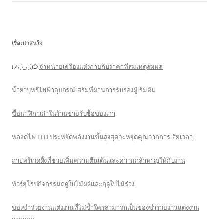
เรื่องน่าสนใจ
(҂◡̀_◡́)ᕤ
จำหน่ายเครื่องแต่งกายกับราคาที่สมเหตุสมผล
น้ำยาบุหรี่ไฟฟ้าอุปกรณ์เสริมที่ผ่านการรับรองผู้เริ่มต้น
ซื้อนาฬิกาเก่าในร้านขายรับซื้อของเก่า
หลอดไฟ LED ประหยัดพลังงานขั้นสูงสุดจะหยุดคุณจากการเสียเวลา
ถ่ายพรีเวดดิ้งที่ช่วยเพิ่มความตื่นเต้นและความกล้าหาญให้กับงาน
ทัวร์ยุโรปกิจกรรมฤดูใบไม้ผลิและฤดูใบไม้ร่วง
ของชำร่วยงานแต่งงานที่ไม่ซ้ำใครสามารถเป็นของชำร่วยงานแต่งงาน