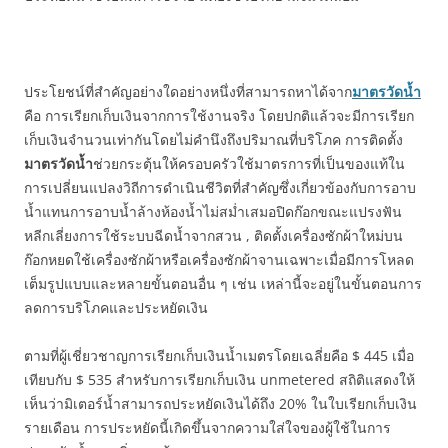
ประโยชน์ที่สำคัญอย่างใดอย่างหนึ่งที่สามารถหาได้จาก
มาตรวัดน้ำ
คือ การเรียกเก็บเงินจากการใช้งานจริง โดยปกติแล้วจะมีการเรียก
เก็บเงินจำนวนเท่ากันโดยไม่คำนึงถึงปริมาณที่บริโภค การติดตั้ง
มาตรวัดน้ำ
ช่วยกระตุ้นให้ครอบครัวใช้มาตรการที่เป็นของแท้ใน
การเปลี่ยนแปลงวิถีการดำเนินชีวิตที่สำคัญซึ่งเกี่ยวข้องกับการอาบ
น้ำแทนการอาบน้ำล้างห้องน้ำไม่สม่ำเสมอปิดก๊อกขณะแปรงฟัน
หลีกเลี่ยงการใช้ระบบฉีดน้ำจากสวน , ติดตั้งเครื่องซักผ้าใหม่บน
ก๊อกหยดใช้เครื่องซักผ้าหรือเครื่องซักผ้าจานเฉพาะเมื่อมีการโหลด
เต็มรูปแบบและหลายขั้นตอนอื่น ๆ เช่น เหล่านี้จะอยู่ในขั้นตอนการ
ลดการบริโภคและประหยัดเงิน
ตามที่ผู้เชี่ยวชาญการเรียกเก็บเงินน้ำเมตรโดยเฉลี่ยคือ $ 445 เมื่อ
เทียบกับ $ 535 สำหรับการเรียกเก็บเงิน unmetered สถิติแสดงให้
เห็นว่ามิเตอร์น้ำสามารถประหยัดเงินได้ถึง 20% ในใบเรียกเก็บเงิน
รายเดือน การประหยัดนี้เกิดขึ้นจากความใส่ใจของผู้ใช้ในการ