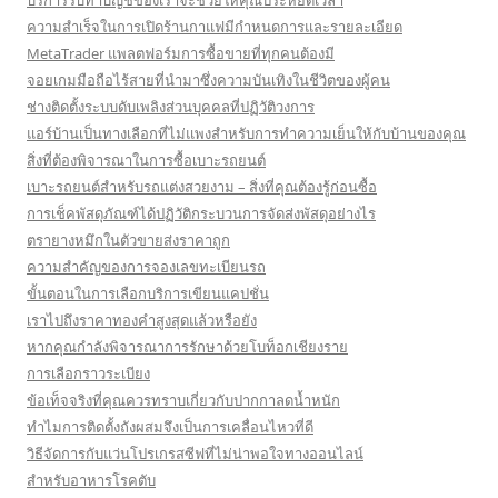
บริการรับทำบัญชีของเราจะช่วยให้คุณประหยัดเวลา
ความสำเร็จในการเปิดร้านกาแฟมีกำหนดการและรายละเอียด
MetaTrader แพลตฟอร์มการซื้อขายที่ทุกคนต้องมี
จอยเกมมือถือไร้สายที่นำมาซึ่งความบันเทิงในชีวิตของผู้คน
ช่างติดตั้งระบบดับเพลิงส่วนบุคคลที่ปฏิวัติวงการ
แอร์บ้านเป็นทางเลือกที่ไม่แพงสำหรับการทำความเย็นให้กับบ้านของคุณ
สิ่งที่ต้องพิจารณาในการซื้อเบาะรถยนต์
เบาะรถยนต์สำหรับรถแต่งสวยงาม – สิ่งที่คุณต้องรู้ก่อนซื้อ
การเช็คพัสดุภัณฑ์ได้ปฏิวัติกระบวนการจัดส่งพัสดุอย่างไร
ตรายางหมึกในตัวขายส่งราคาถูก
ความสำคัญของการจองเลขทะเบียนรถ
ขั้นตอนในการเลือกบริการเขียนแคปชั่น
เราไปถึงราคาทองคำสูงสุดแล้วหรือยัง
หากคุณกำลังพิจารณาการรักษาด้วยโบท็อกเชียงราย
การเลือกราวระเบียง
ข้อเท็จจริงที่คุณควรทราบเกี่ยวกับปากกาลดน้ำหนัก
ทำไมการติดตั้งถังผสมจึงเป็นการเคลื่อนไหวที่ดี
วิธีจัดการกับแว่นโปรเกรสซีฟที่ไม่น่าพอใจทางออนไลน์
สำหรับอาหารโรคตับ